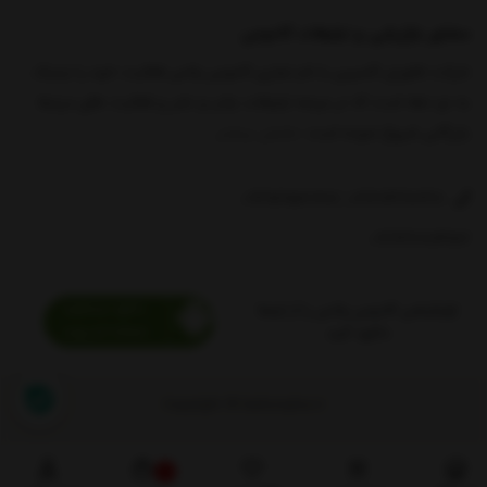
مشاور بازاریابی و تبلیغات کادوس
شرکت فناوران کاسپین با نام تجاری کادوس پلاس فعالیت خود را نزدیک
به دو دهه است که در عرصه تبلیغات، چاپ و نشر و فعالیت های مرتبط
بازرگانی شروع نموده است
نمایش بیشتر
09359561718
02128426648
09193688457
اپلیکیشن کادوس پلاس را از اینجا
دانلود کنید
Copyright © kadoosplus.ir
0