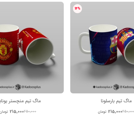
14%
ماگ تیم بارسلونا
ماگ تیم منچستر یونای
215,000
215,000
250,000
250,00
تومان
تومان