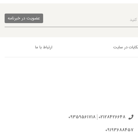
عضویت در خبرنامه
ایات در سایت
ارتباط با ما
09359561718
02128426648
09193688457