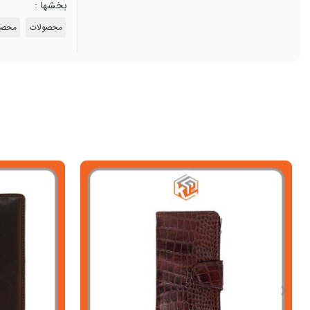
بخشها :
محصولات
محصو