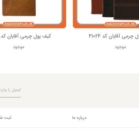
چرمی آقایان کد 41024
کیف پول چرمی آقایان کد 41034
موجود
موجود
درباره ما
ثبت شک