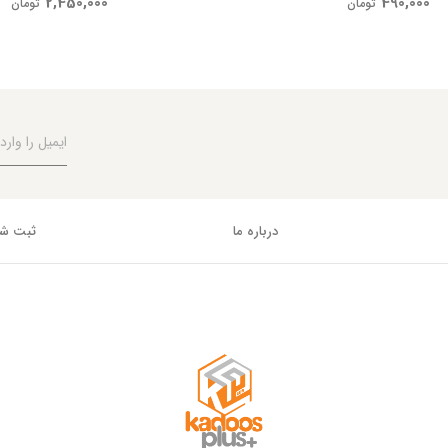
2,450,000
490,000
تومان
تومان
درباره ما
ثبت شک