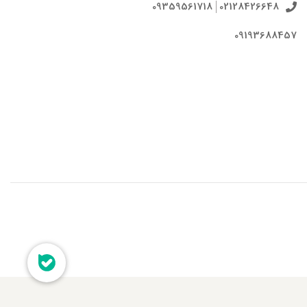
09359561718
02128426648
09193688457