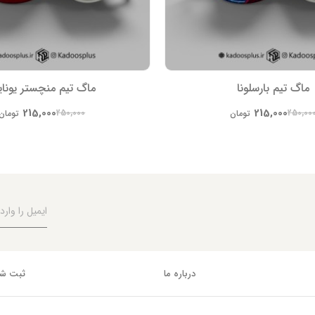
ماگ تیم بارسلونا
ماگ تیم منچستر یونای
215,000
215,000
250,000
250,00
تومان
تومان
درباره ما
ثبت شک