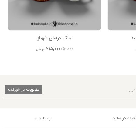
تد
ماگ درفش شهباز
215,000
250,000
تومان
عضویت در خبرنامه
ایات در سایت
ارتباط با ما