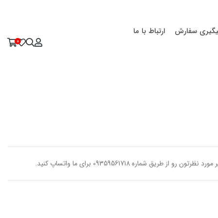
یگیری سفارش
ارتباط با ما
0
یق شماره 09359561718 برای ما واتساپ کنید.