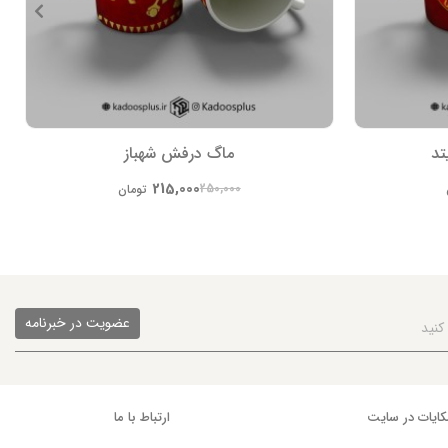
تد
ماگ درفش شهباز
215,000
250,000
تومان
عضویت در خبرنامه
ایات در سایت
ارتباط با ما