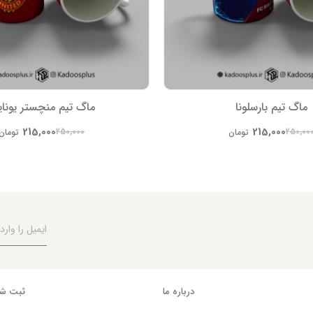
ماگ تیم بارسلونا
ماگ تیم منچستر یونای
215,000
215,000
250,000
250,00
تومان
تومان
درباره ما
ثبت شک