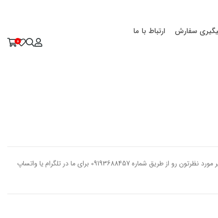
یگیری سفارش
ارتباط با ما
0
با قابلیت چاپ طرح دلخواه لطفا پس از ثبت سفارش، تصویر مورد نظرتون رو از طریق شماره 09193688457 برای ما در تلگرام یا واتساپ