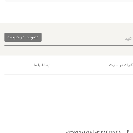
عضویت در خبرنامه
ایات در سایت
ارتباط با ما
09359561718
02128426648