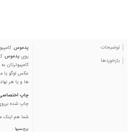
توضیحات
پدموس
کامپیو
روی
پدموس
کا
بازخوردها
کامپیوترتان ب
عکس لوگو یا م
ها و یا هر نها
چاپ اختصاصی
چاپ شده برروی
شما هم اینک می
برچسبها :