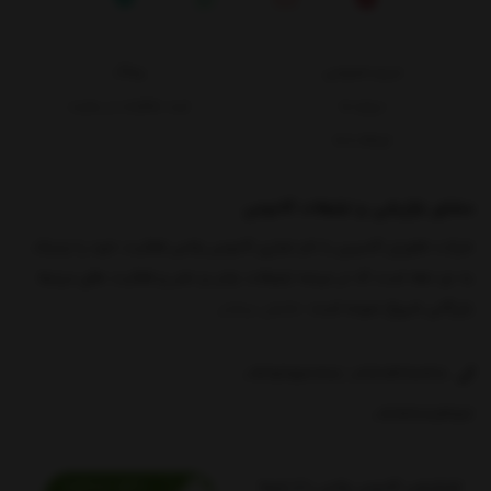
حریم خصوصی
وبلاگ
درباره ما
ثبت شکایات در سایت
ارتباط با ما
مشاور بازاریابی و تبلیغات کادوس
شرکت فناوران کاسپین با نام تجاری کادوس پلاس فعالیت خود را نزدیک
به دو دهه است که در عرصه تبلیغات، چاپ و نشر و فعالیت های مرتبط
بازرگانی شروع نموده است
نمایش بیشتر
09359561718
02128426648
09193688457
اپلیکیشن کادوس پلاس را از اینجا