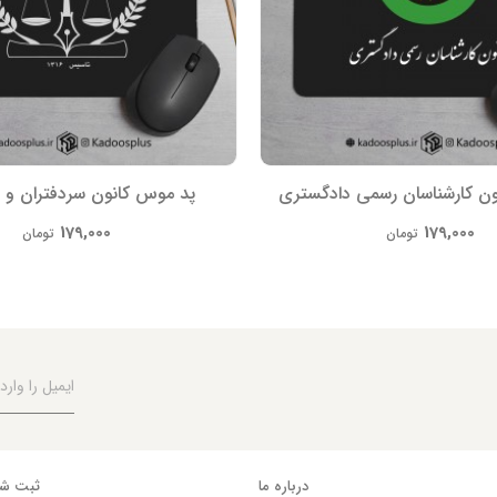
ن کارشناسان رسمی دادگستری
پد موس کانون سردفتران و د
179,000
179,000
تومان
تومان
درباره ما
ثبت شک