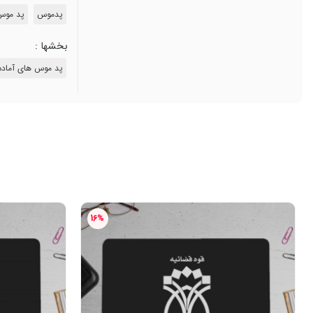
پدموس
پد موس
بخشها :
پد موس های آماده
16%