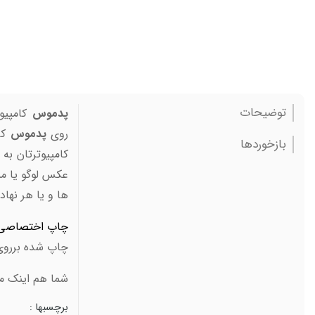
توضیحات
پدموس
کامپیو
روی
پدموس
کا
بازخوردها
کامپیوترتان ب
عکس لوگو یا م
ها و یا هر نها
چاپ اختصاصی
چاپ شده برروی
شما هم اینک می
برچسبها :