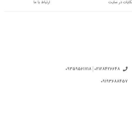
ایات در سایت
ارتباط با ما
09359561718
02128426648
09193688457