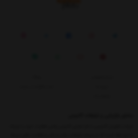
حریم خصوصی
وبلاگ
درباره ما
ثبت شکایات در سایت
ارتباط با ما
مشاور بازاریابی و تبلیغات کادوس
شرکت فناوران کاسپین با نام تجاری کادوس پلاس فعالیت خود را نزدیک
به دو دهه است که در عرصه تبلیغات، چاپ و نشر و فعالیت های مرتبط