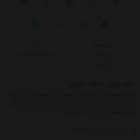
حریم خصوصی
وبلاگ
درباره ما
ثبت شکایات در سایت
ارتباط با ما
مشاور بازاریابی و تبلیغات کادوس
شرکت فناوران کاسپین با نام تجاری کادوس پلاس فعالیت خود را نزدیک
به دو دهه است که در عرصه تبلیغات، چاپ و نشر و فعالیت های مرتبط
بازرگانی شروع نموده است
نمایش بیشتر
09359561718
02128426648