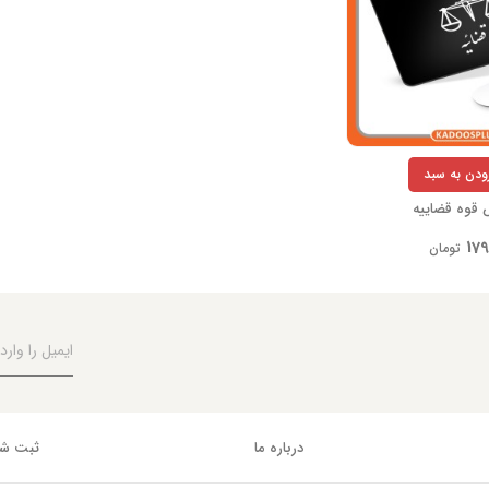
زودن به سبد
قوه قضاییه
179
تومان
درباره ما
ثبت شک